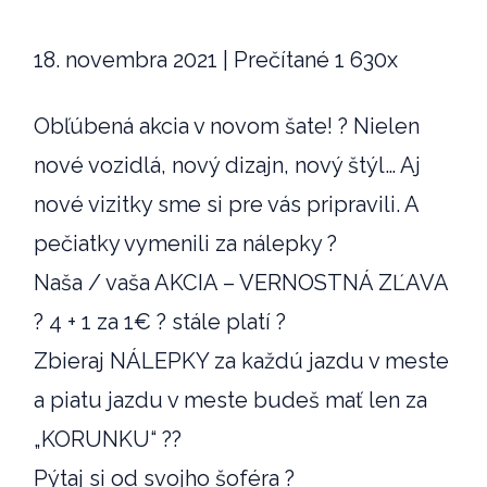
18. novembra 2021 | Prečítané 1 630x
Obľúbená akcia v novom šate! ? Nielen
nové vozidlá, nový dizajn, nový štýl… Aj
nové vizitky sme si pre vás pripravili. A
pečiatky vymenili za nálepky ?
Naša / vaša AKCIA – VERNOSTNÁ ZĽAVA
? 4 + 1 za 1€ ? stále platí ?
Zbieraj NÁLEPKY za každú jazdu v meste
a piatu jazdu v meste budeš mať len za
„KORUNKU“ ??
Pýtaj si od svojho šoféra ?